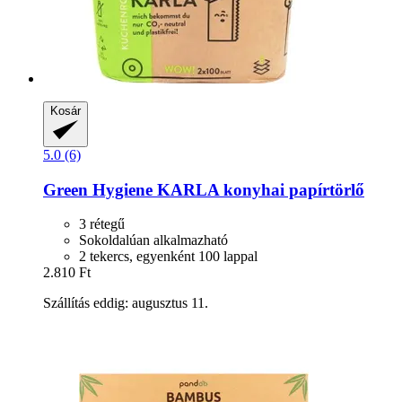
Kosár
5.0 (6)
Green Hygiene
KARLA konyhai papírtörlő
3 rétegű
Sokoldalúan alkalmazható
2 tekercs, egyenként 100 lappal
2.810 Ft
Szállítás eddig: augusztus 11.