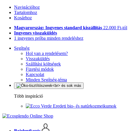
Navigációhoz
Tartalomhoz
Kosárhoz
Magyarország: Ingyenes standard kiszállítás
22.000 Ft-tól
Ingyenes visszaküldés
1 ingyenes próba minden rendeléshez
Segítség
Hol van a rendelésem?
Visszaküldés
Szállítási költségek
Fizetési módok
Kapcsolat
Minden Segítség-téma
Több inspiráció
Eredeti bio- és natúrkozmeikumok
Bejelentkezés