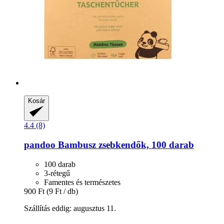
Kosár
4.4 (8)
pandoo
Bambusz zsebkendők, 100 darab
100 darab
3-rétegű
Famentes és természetes
900 Ft
(9 Ft / db)
Szállítás eddig: augusztus 11.