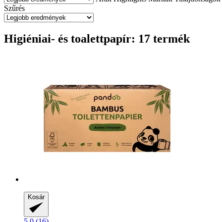
Szűrés
Higiéniai- és toalettpapír: 17 termék
Kosár
5.0 (16)