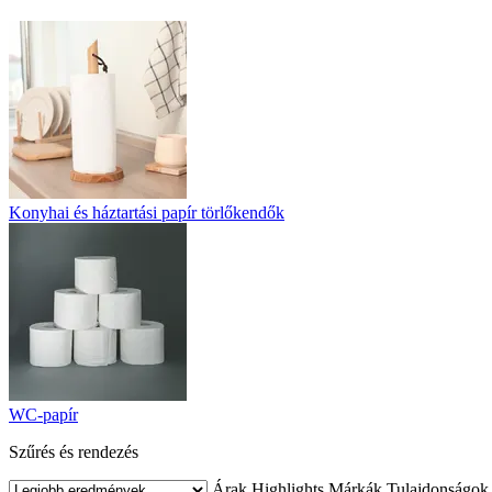
Konyhai és háztartási papír törlőkendők
WC-papír
Szűrés és rendezés
Árak
Highlights
Márkák
Tulajdonságok