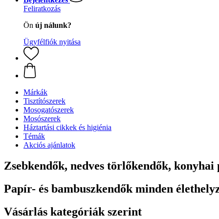
Feliratkozás
Ön
új nálunk?
Ügyfélfiók nyitása
Márkák
Tisztítószerek
Mosogatószerek
Mosószerek
Háztartási cikkek és higiénia
Témák
Akciós ajánlatok
Zsebkendők, nedves törlőkendők, konyhai
Papír- és bambuszkendők minden élethelyz
Vásárlás kategóriák szerint